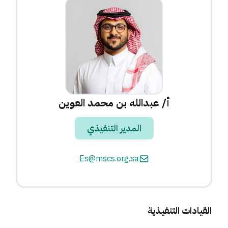
الخدمات الالكترونية
الإدارة التنفيذية
تقارير الجمعية
واعي
التوظيف
الهيكل التنظيمي
الوثائق التاريخية
العضوية
تبرع الآن
التراخيص
تزكيات
أ/ عبدالله بن محمد العوين
المدير التنفيذي
Es@mscs.org.sa
القيادات التنفيذية