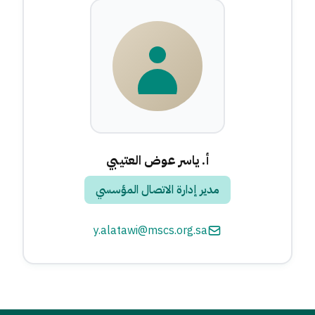
أ. ياسر عوض العتيبي
مدير إدارة الاتصال المؤسسي
y.alatawi@mscs.org.sa