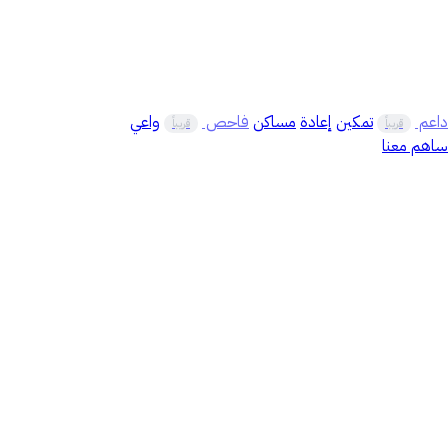
داعم
تمكين
إعادة
مساكن
فاحص
واعي
قريباً
قريباً
ساهم معنا