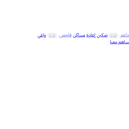
داعم
تمكين
إعادة
مساكن
فاحص
واعي
قريباً
قريباً
ساهم معنا